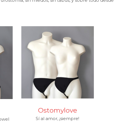
 urostomía, sin miedos, sin tabús, y sobre todo desde
Ostomylove
Sí al amor, ¡siempre!
Bowel