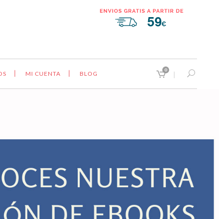
0
OS
MI CUENTA
BLOG