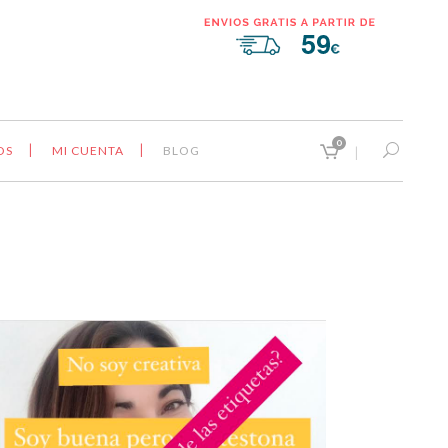
0
OS
MI CUENTA
BLOG