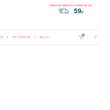
0
OS
MI CUENTA
BLOG