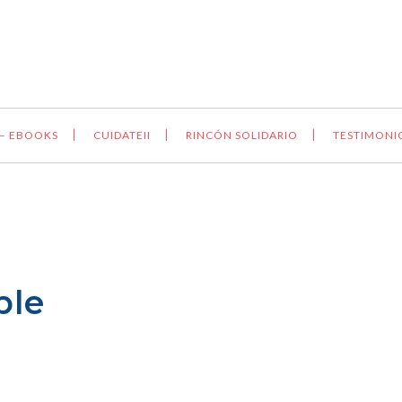
 – EBOOKS
CUIDATEII
RINCÓN SOLIDARIO
TESTIMONI
ble