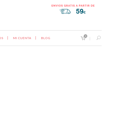
0
OS
MI CUENTA
BLOG