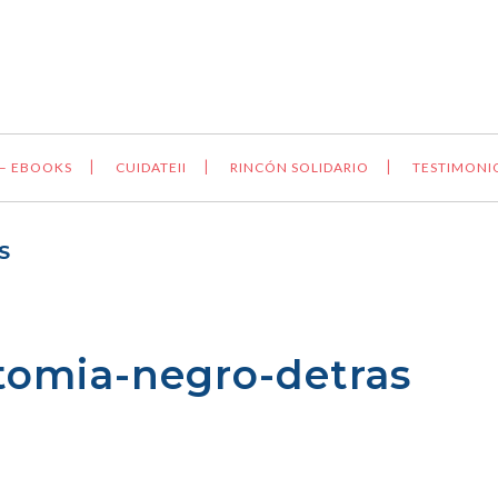
 – EBOOKS
CUIDATEII
RINCÓN SOLIDARIO
TESTIMONI
S
omia-negro-detras