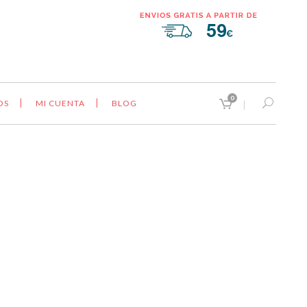
0
OS
MI CUENTA
BLOG