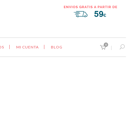
0
OS
MI CUENTA
BLOG