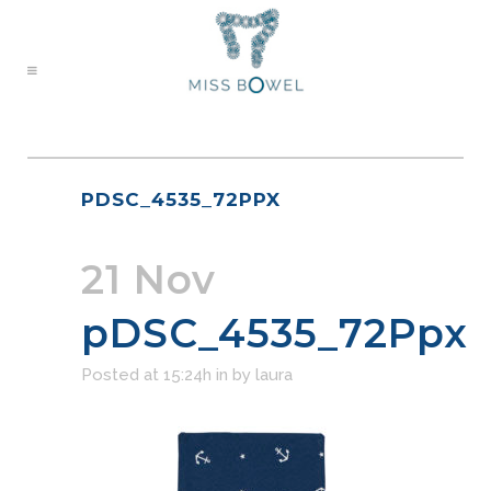
PDSC_4535_72PPX
21 Nov
pDSC_4535_72Ppx
Posted at 15:24h
in
by
laura