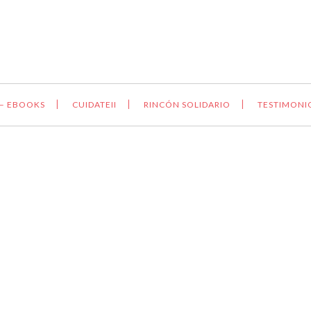
 – EBOOKS
CUIDATEII
RINCÓN SOLIDARIO
TESTIMONI