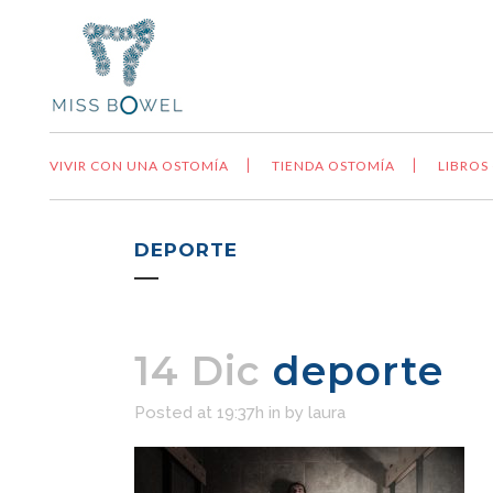
VIVIR CON UNA OSTOMÍA
TIENDA OSTOMÍA
LIBROS
DEPORTE
14 Dic
deporte
Posted at 19:37h
in
by
laura