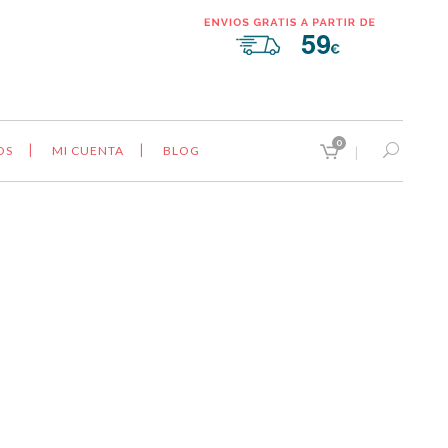
0
OS
MI CUENTA
BLOG