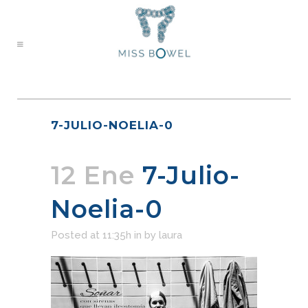
7-JULIO-NOELIA-0
12 Ene
7-Julio-
Noelia-0
Posted at 11:35h
in
by
laura