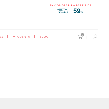
0
OS
MI CUENTA
BLOG