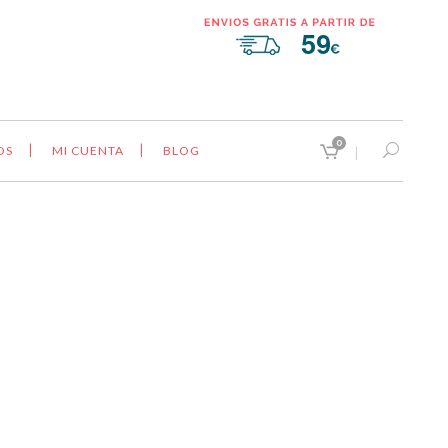
0
OS
MI CUENTA
BLOG