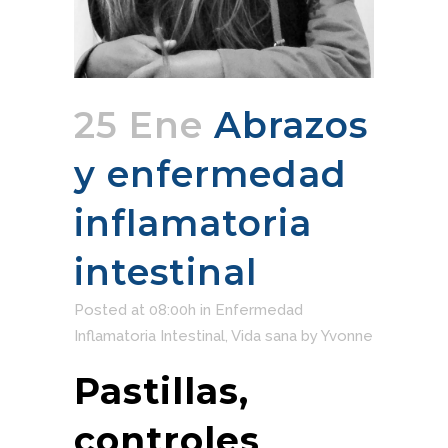
25 Ene
Abrazos
y enfermedad
inflamatoria
intestinal
Posted at 08:00h
in
Enfermedad
Inflamatoria Intestinal
,
Vida sana
by
Yvonne
Pastillas,
controles