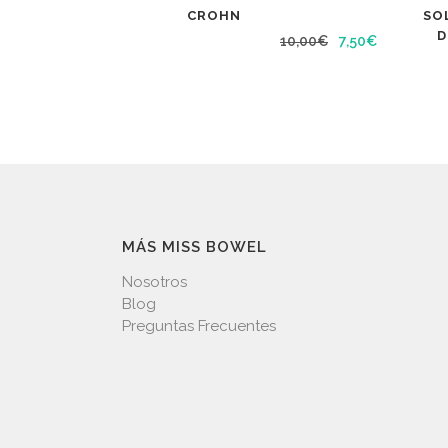
CROHN
SO
D
El
El
10,00
€
7,50
€
precio
precio
original
actual
era:
es:
10,00€.
7,50€.
MÁS MISS BOWEL
Nosotros
Blog
Preguntas Frecuentes