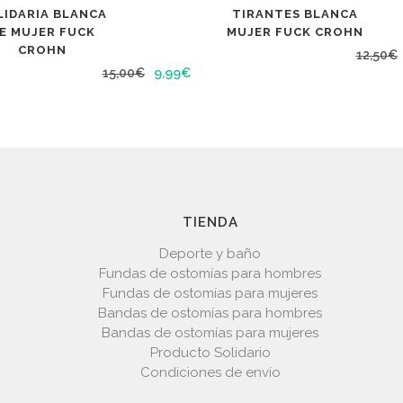
LIDARIA BLANCA
TIRANTES BLANCA
E MUJER FUCK
MUJER FUCK CROHN
CROHN
12,50
€
El
El
15,00
€
9,99
€
precio
precio
original
actual
era:
es:
15,00€.
9,99€.
TIENDA
Deporte y baño
Fundas de ostomías para hombres
Fundas de ostomías para mujeres
Bandas de ostomías para hombres
Bandas de ostomías para mujeres
Producto Solidario
Condiciones de envío