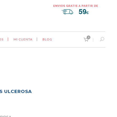
0
OS
MI CUENTA
BLOG
IS ULCEROSA