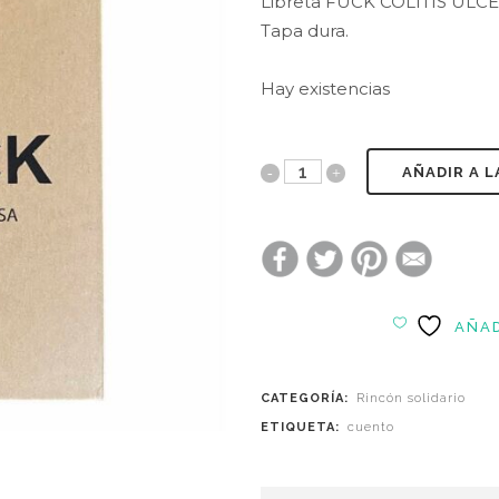
Libreta FUCK COLITIS ULC
Tapa dura.
Hay existencias
AÑADIR A L
AÑAD
CATEGORÍA:
Rincón solidario
ETIQUETA:
cuento