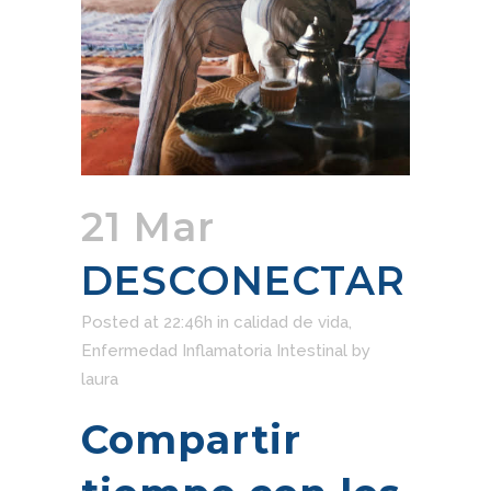
21 Mar
DESCONECTAR
Posted at 22:46h
in
calidad de vida
,
Enfermedad Inflamatoria Intestinal
by
laura
Compartir